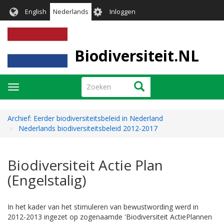
Overslaan
User
English
Nederlands
Inloggen
en
account
naar
menu
de
inhoud
Biodiversiteit.NL
gaan
Zoeken
Zoeken
Navigatie
wisselen
Archief: Eerder biodiversiteitsbeleid in Nederland
Nederlands biodiversiteitsbeleid 2012-2017
Biodiversiteit Actie Plan
(Engelstalig)
In het kader van het stimuleren van bewustwording werd in
2012-2013 ingezet op zogenaamde 'Biodiversiteit ActiePlannen