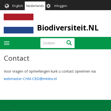
Overslaan
User
English
Nederlands
Inloggen
en
account
naar
menu
de
inhoud
Biodiversiteit.NL
gaan
Zoeken
Zoeken
Navigatie
wisselen
Contact
Voor vragen of opmerkingen kunt u contact opnemen via:
webmaster-CHM-CBD@minlnv.nl